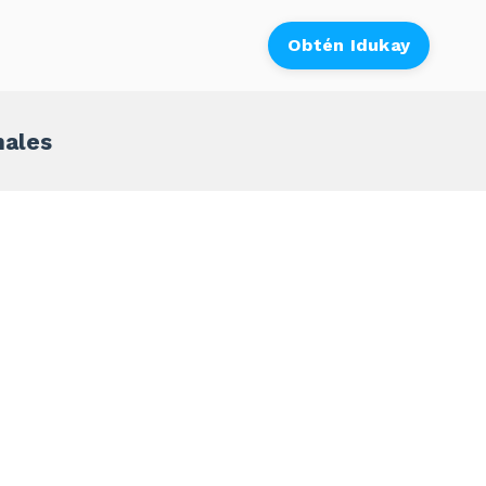
Obtén Idukay
nales